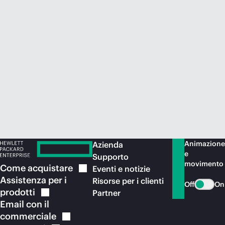
Acquista ora
Animazione
Azienda
e
Supporto
movimento
Come
acquistare
Eventi e notizie
Assistenza per i
Risorse per i clienti
Off
On
prodotti
Partner
Email con il
commerciale