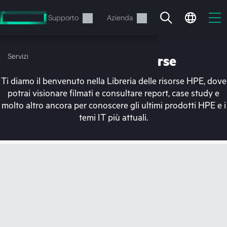
Passa
al
Servizi
Supporto
Azienda
contenuto
principale
Servizi
Libreria delle risorse
Ti diamo il benvenuto nella Libreria delle risorse HPE, dove
potrai visionare filmati e consultare report, case study e
molto altro ancora per conoscere gli ultimi prodotti HPE e i
temi IT più attuali.
Il carrello è attualmente
vuoto
Vai al negozio HPE per sfogliare, configurare e
ordinare.