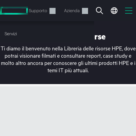
Passa
al
Servizi
Supporto
Azienda
contenuto
principale
Servizi
Libreria delle risorse
Ti diamo il benvenuto nella Libreria delle risorse HPE, dove
potrai visionare filmati e consultare report, case study e
molto altro ancora per conoscere gli ultimi prodotti HPE e i
temi IT più attuali.
Il carrello è attualmente
vuoto
Vai al negozio HPE per sfogliare, configurare e
ordinare.