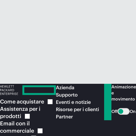
Acquista ora
Animazione
Azienda
e
Supporto
movimento
Come
acquistare
Eventi e notizie
Assistenza per i
Risorse per i clienti
Off
On
prodotti
Partner
Email con il
commerciale