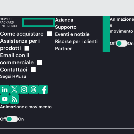
Animazione
Azienda
e
Supporto
movimento
Come
acquistare
Eventi e notizie
Assistenza per i
Risorse per i clienti
Off
On
prodotti
Partner
Email con il
commerciale
Contattaci
Segui HPE su
Animazione e movimento
Off
On