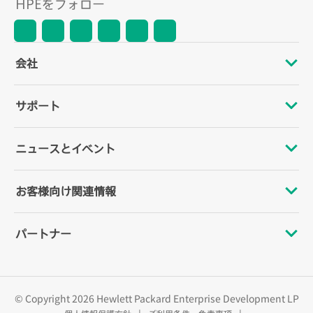
HPEをフォロー
会社
HPEについて
サポート
アクセシビリティ
オペレーショナルサポートサービス
ニュースとイベント
採用情報
製品の返却とリサイクル
イベント
お客様向け関連情報
企業責任
製品サポート
HPE Discover
お問い合わせ
パートナー
HPE Labs
ソフトウェアおよびドライバー
ローカルイベント
教育とトレーニング
投資家向け情報
認定
標準保証確認
ニュースルーム
Eメール登録
© Copyright 2026 Hewlett Packard Enterprise Development LP
経営陣
パートナーを検索