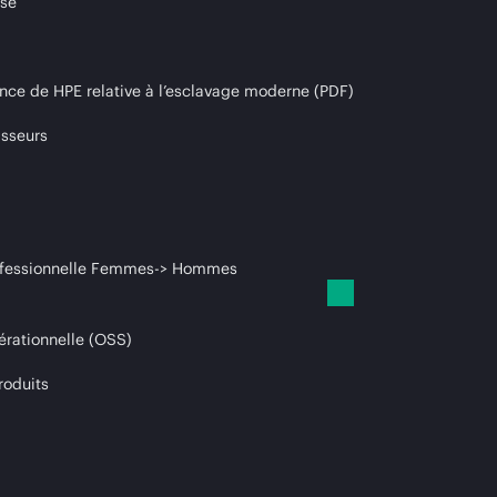
ise
nce de HPE relative à l’esclavage moderne (PDF)
isseurs
professionnelle Femmes-> Hommes
érationnelle (OSS)
roduits