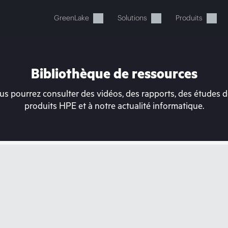
GreenLake
Solutions
Produits
Bibliothèque de ressources
s pourrez consulter des vidéos, des rapports, des études de
produits HPE et à notre actualité informatique.
tre panier est actuellement v
 dans la boutique HPE pour découvrir, configurer e
Acheter maintenant