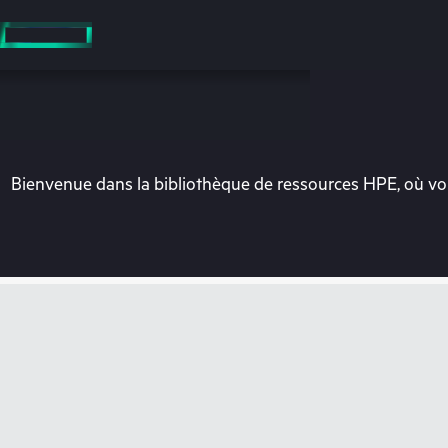
Accéder
au
contenu
principal
Bienvenue dans la bibliothèque de ressources HPE, où vou
Vo
Rendez-vous