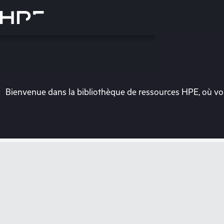
Accéder
au
contenu
principal
Bienvenue dans la bibliothèque de ressources HPE, où vou
Vo
Rendez-vous