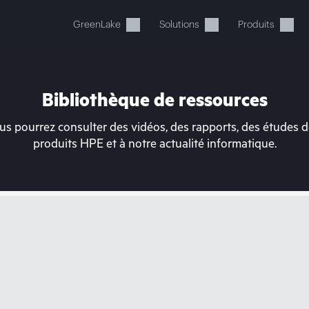
GreenLake
Solutions
Produits
Bibliothèque de ressources
s pourrez consulter des vidéos, des rapports, des études de
produits HPE et à notre actualité informatique.
tre panier est actuellement v
 dans la boutique HPE pour découvrir, configurer e
Acheter maintenant