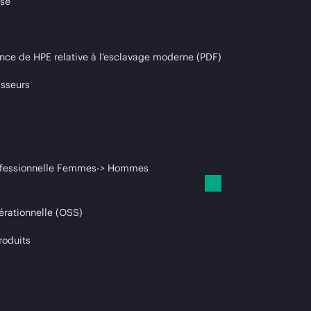
ise
nce de HPE relative à l’esclavage moderne (PDF)
isseurs
professionnelle Femmes-> Hommes
érationnelle (OSS)
roduits