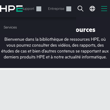
Accéder
au
Services
Support
Entreprise
contenu
principal
Services
Bibliothèque de ressources
Bienvenue dans la bibliothèque de ressources HPE, où
vous pourrez consulter des vidéos, des rapports, des
études de cas et bien d’autres contenus se rapportant aux
derniers produits HPE et à notre actualité informatique.
Votre panier est
actuellement vide
Rendez-vous dans la boutique HPE pour
découvrir, configurer et commander.