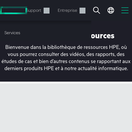
Accéder
au
Services
Support
Entreprise
contenu
principal
Services
Bibliothèque de ressources
Bienvenue dans la bibliothèque de ressources HPE, où
vous pourrez consulter des vidéos, des rapports, des
études de cas et bien d’autres contenus se rapportant aux
derniers produits HPE et à notre actualité informatique.
Votre panier est
actuellement vide
Rendez-vous dans la boutique HPE pour
découvrir, configurer et commander.