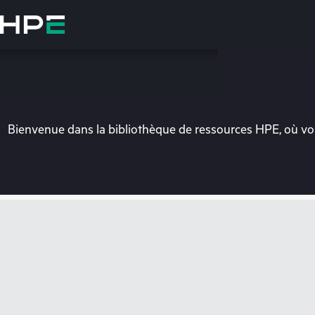
Accéder
au
contenu
principal
Bienvenue dans la bibliothèque de ressources HPE, où vou
Vo
Rendez-vous