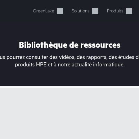
GreenLake
Solutions
Produits
Bibliothèque de ressources
s pourrez consulter des vidéos, des rapports, des études de
produits HPE et à notre actualité informatique.
tre panier est actuellement v
 dans la boutique HPE pour découvrir, configurer e
Acheter maintenant