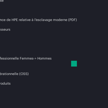
ise
nce de HPE relative à l’esclavage moderne (PDF)
isseurs
professionnelle Femmes-> Hommes
érationnelle (OSS)
roduits