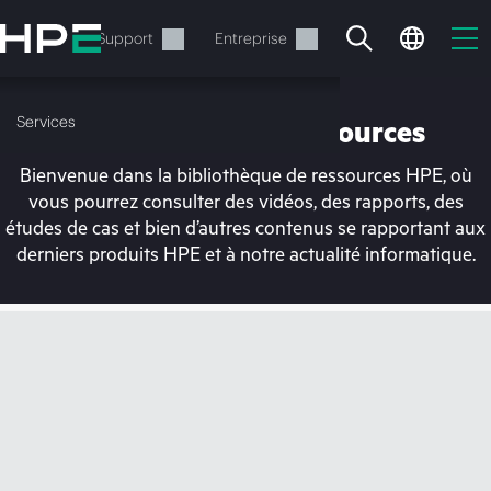
Accéder
au
Services
Support
Entreprise
contenu
principal
Services
Bibliothèque de ressources
Bienvenue dans la bibliothèque de ressources HPE, où
vous pourrez consulter des vidéos, des rapports, des
études de cas et bien d’autres contenus se rapportant aux
derniers produits HPE et à notre actualité informatique.
Votre panier est
actuellement vide
Rendez-vous dans la boutique HPE pour
découvrir, configurer et commander.