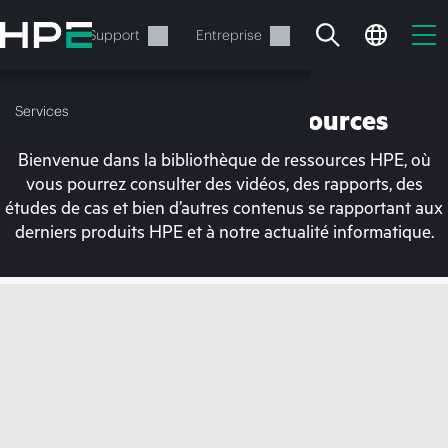
Accéder
au
Services
Support
Entreprise
contenu
principal
Services
Bibliothèque de ressources
Bienvenue dans la bibliothèque de ressources HPE, où
vous pourrez consulter des vidéos, des rapports, des
études de cas et bien d’autres contenus se rapportant aux
derniers produits HPE et à notre actualité informatique.
Votre panier est
actuellement vide
Rendez-vous dans la boutique HPE pour
découvrir, configurer et commander.