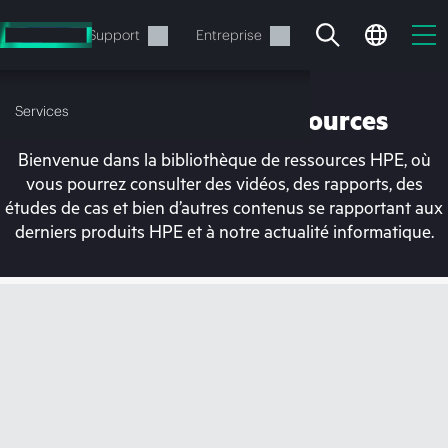
Accéder
au
Services
Support
Entreprise
contenu
principal
Services
Bibliothèque de ressources
Bienvenue dans la bibliothèque de ressources HPE, où
vous pourrez consulter des vidéos, des rapports, des
études de cas et bien d’autres contenus se rapportant aux
derniers produits HPE et à notre actualité informatique.
Votre panier est
actuellement vide
Rendez-vous dans la boutique HPE pour
découvrir, configurer et commander.