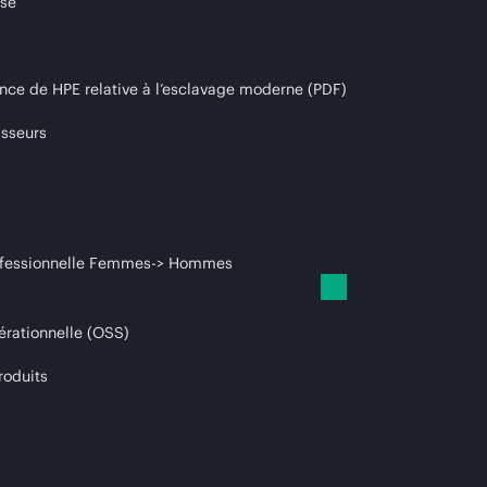
ise
nce de HPE relative à l’esclavage moderne (PDF)
isseurs
professionnelle Femmes-> Hommes
érationnelle (OSS)
roduits