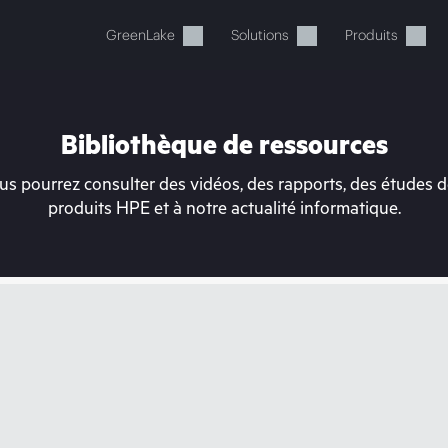
GreenLake
Solutions
Produits
Bibliothèque de ressources
s pourrez consulter des vidéos, des rapports, des études de
produits HPE et à notre actualité informatique.
tre panier est actuellement v
 dans la boutique HPE pour découvrir, configurer e
Acheter maintenant