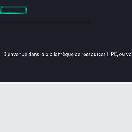
Accéder
au
contenu
principal
Bienvenue dans la bibliothèque de ressources HPE, où vou
Vo
Rendez-vous