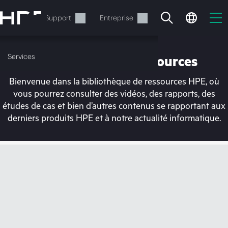
Accéder
au
Services
Support
Entreprise
contenu
principal
Services
Bibliothèque de ressources
Bienvenue dans la bibliothèque de ressources HPE, où
vous pourrez consulter des vidéos, des rapports, des
études de cas et bien d’autres contenus se rapportant aux
derniers produits HPE et à notre actualité informatique.
Votre panier est
actuellement vide
Rendez-vous dans la boutique HPE pour
découvrir, configurer et commander.