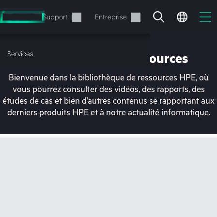
Accéder
au
Services
Support
Entreprise
contenu
principal
Services
Bibliothèque de ressources
Bienvenue dans la bibliothèque de ressources HPE, où
vous pourrez consulter des vidéos, des rapports, des
études de cas et bien d’autres contenus se rapportant aux
derniers produits HPE et à notre actualité informatique.
Votre panier est
actuellement vide
Rendez-vous dans la boutique HPE pour
découvrir, configurer et commander.