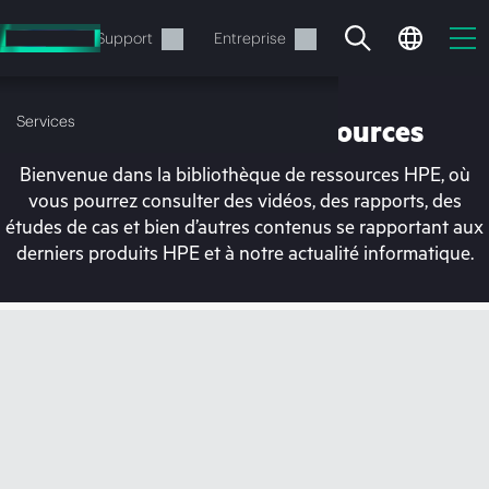
Accéder
au
Services
Support
Entreprise
contenu
principal
Services
Bibliothèque de ressources
Bienvenue dans la bibliothèque de ressources HPE, où
vous pourrez consulter des vidéos, des rapports, des
études de cas et bien d’autres contenus se rapportant aux
derniers produits HPE et à notre actualité informatique.
Votre panier est
actuellement vide
Rendez-vous dans la boutique HPE pour
découvrir, configurer et commander.