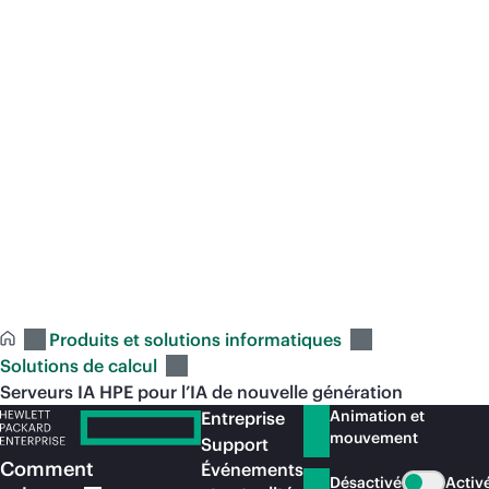
Blogs
Pa
L’IA libérée
HP
Découvrez comment déployer l’IA à travers
De 
votre organisation grâce aux solutions HPE.
nos
tra
opé
inv
En savoir
plus
En
Produits et solutions informatiques
Solutions de calcul
Serveurs IA HPE pour l’IA de nouvelle génération
Animation et
Entreprise
mouvement
Support
Comment
Événements
Désactivé
Activ