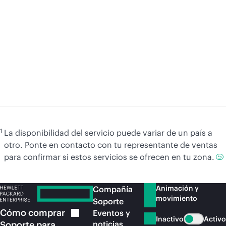
Un proceso práctico hacia la
L
nube soberana con HPE
e
Cybersecurity Services
ar
Más
información
M
1
La disponibilidad del servicio puede variar de un país a
otro. Ponte en contacto con tu representante de ventas
para confirmar si estos servicios se ofrecen en tu zona.
Animación y
Compañía
movimiento
Soporte
Cómo
comprar
Eventos y
Inactivo
Activo
Soporte para
noticias