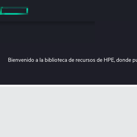
Saltar
al
contenido
principal
Bienvenido a la biblioteca de recursos de HPE, donde p
En e
Dirígete a la tiend