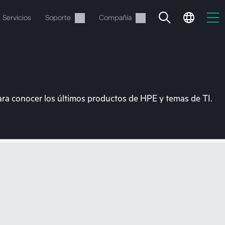
Servicios
Soporte
Compañía
ara conocer los últimos productos de HPE y temas de TI.
vacía
 realizar el pedido.