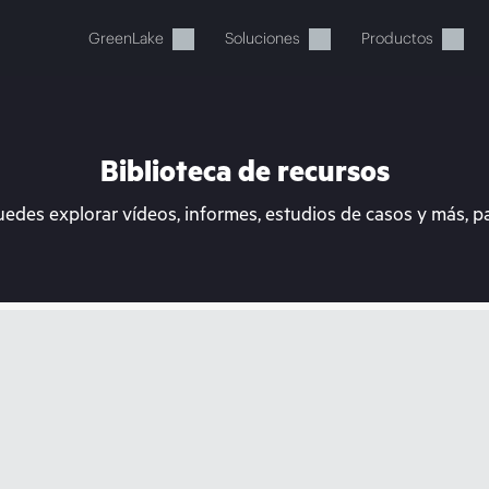
GreenLake
Soluciones
Productos
Biblioteca de recursos
uedes explorar vídeos, informes, estudios de casos y más, p
stos momentos, tu cesta está 
a de HPE para encontrar lo que buscas, configurarlo y
Comprar ahora