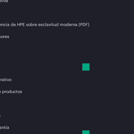
tiva
encia de HPE sobre esclavitud moderna (PDF)
sores
rativo
e productos
s
antía