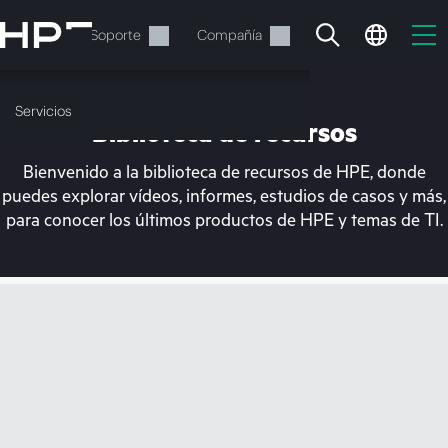
Saltar
al
Servicios
Soporte
Compañía
contenido
principal
Servicios
Biblioteca de recursos
Bienvenido a la biblioteca de recursos de HPE, donde
puedes explorar vídeos, informes, estudios de casos y más,
para conocer los últimos productos de HPE y temas de TI.
En estos momentos, tu
cesta está vacía
Dirígete a la tienda de HPE para encontrar lo
que buscas, configurarlo y realizar el pedido.