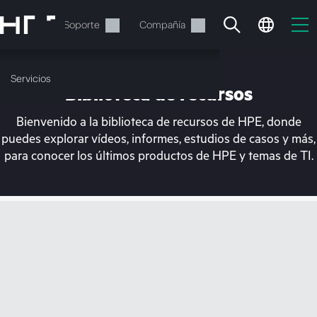
Saltar
al
Servicios
Soporte
Compañía
contenido
principal
Servicios
Biblioteca de recursos
Bienvenido a la biblioteca de recursos de HPE, donde
puedes explorar vídeos, informes, estudios de casos y más,
para conocer los últimos productos de HPE y temas de TI.
En estos momentos, tu
cesta está vacía
Dirígete a la tienda de HPE para encontrar lo
que buscas, configurarlo y realizar el pedido.