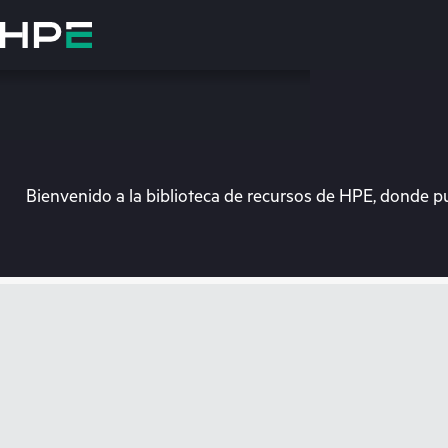
Saltar
al
contenido
principal
Bienvenido a la biblioteca de recursos de HPE, donde p
En e
Dirígete a la tiend