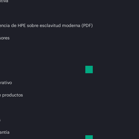
tiva
encia de HPE sobre esclavitud moderna (PDF)
sores
rativo
e productos
s
antía