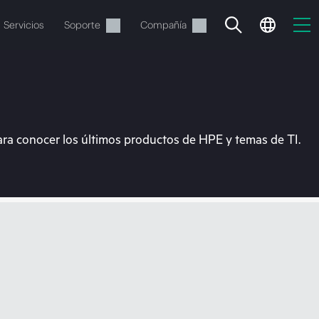
Servicios
Soporte
Compañía
ara conocer los últimos productos de HPE y temas de TI.
vacía
 realizar el pedido.