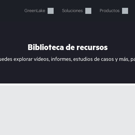
GreenLake
Soluciones
Productos
Biblioteca de recursos
uedes explorar vídeos, informes, estudios de casos y más, p
stos momentos, tu cesta está 
a de HPE para encontrar lo que buscas, configurarlo y
Comprar ahora