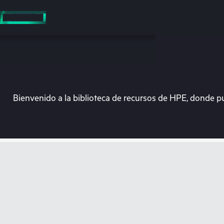
Saltar
al
contenido
principal
Bienvenido a la biblioteca de recursos de HPE, donde p
En e
Dirígete a la tiend