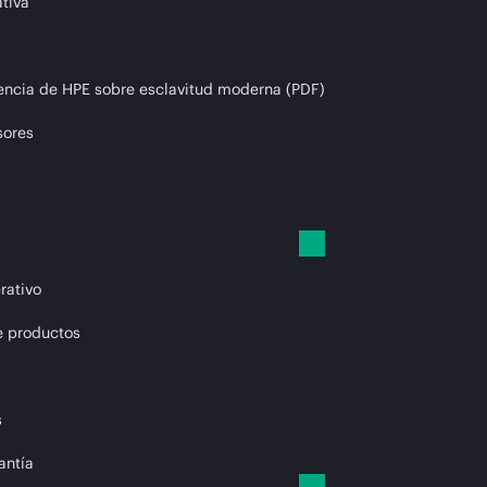
tiva
encia de HPE sobre esclavitud moderna (PDF)
sores
rativo
e productos
s
antía