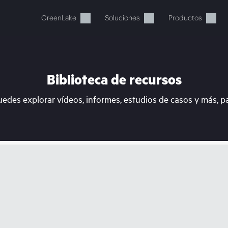
GreenLake
Soluciones
Productos
Biblioteca de recursos
uedes explorar vídeos, informes, estudios de casos y más, p
stos momentos, tu cesta está 
a de HPE para encontrar lo que buscas, configurarlo y
Comprar ahora