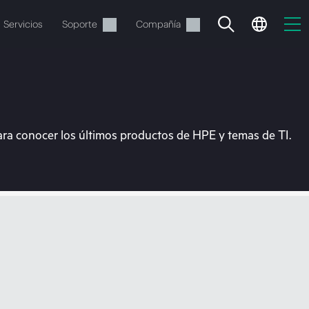
Servicios
Soporte
Compañía
ara conocer los últimos productos de HPE y temas de TI.
vacía
 realizar el pedido.