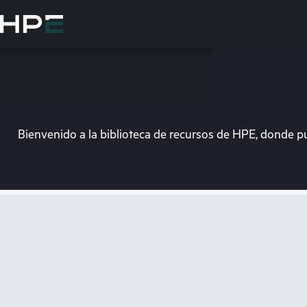
Saltar
al
contenido
principal
Bienvenido a la biblioteca de recursos de HPE, donde p
En e
Dirígete a la tiend