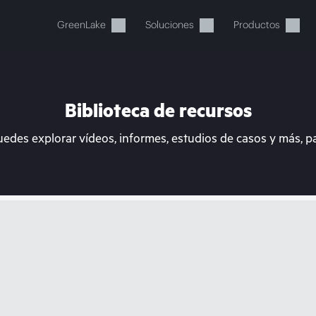
GreenLake
Soluciones
Productos
Biblioteca de recursos
uedes explorar vídeos, informes, estudios de casos y más, p
stos momentos, tu cesta está 
a de HPE para encontrar lo que buscas, configurarlo y
Comprar ahora