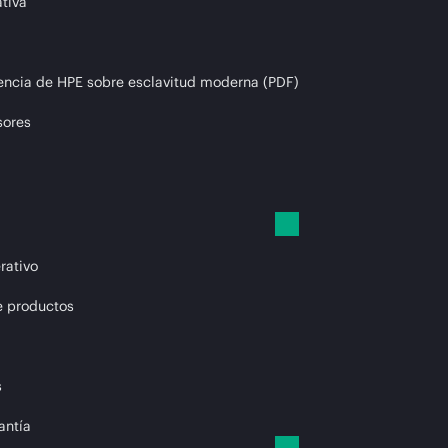
tiva
encia de HPE sobre esclavitud moderna (PDF)
sores
rativo
e productos
s
antía