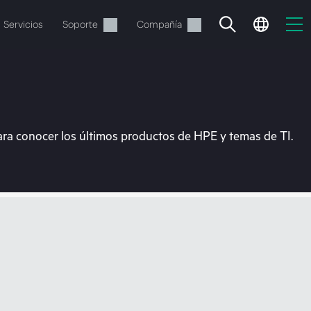
Servicios
Soporte
Compañía
ara conocer los últimos productos de HPE y temas de TI.
vacía
 realizar el pedido.