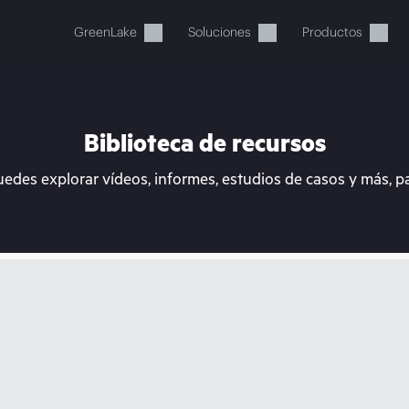
GreenLake
Soluciones
Productos
Biblioteca de recursos
uedes explorar vídeos, informes, estudios de casos y más, p
stos momentos, tu cesta está 
a de HPE para encontrar lo que buscas, configurarlo y
Comprar ahora