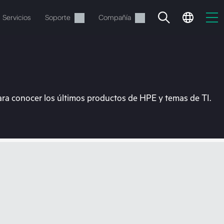
Servicios
Soporte
Compañía
ara conocer los últimos productos de HPE y temas de TI.
vacía
 realizar el pedido.