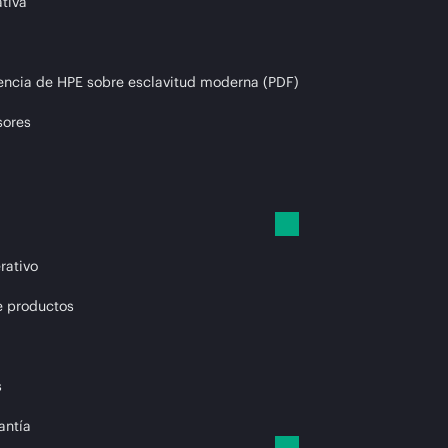
tiva
encia de HPE sobre esclavitud moderna (PDF)
sores
rativo
e productos
s
antía