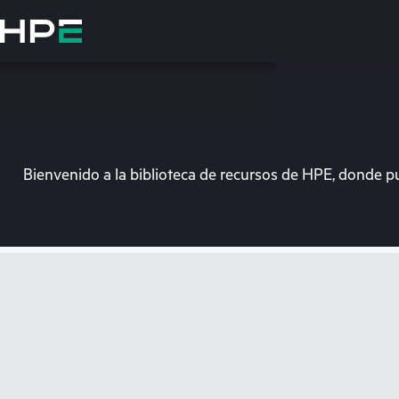
Saltar
al
contenido
principal
Bienvenido a la biblioteca de recursos de HPE, donde p
En e
Dirígete a la tiend