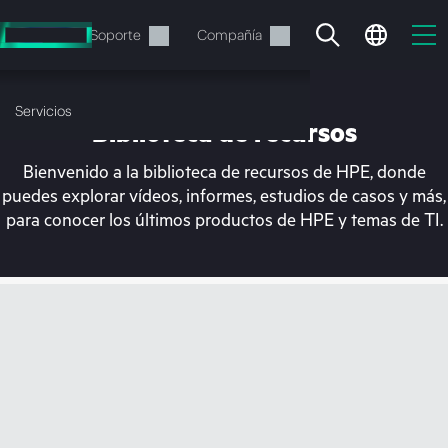
Saltar
al
Servicios
Soporte
Compañía
contenido
principal
Servicios
Biblioteca de recursos
Bienvenido a la biblioteca de recursos de HPE, donde
puedes explorar vídeos, informes, estudios de casos y más,
para conocer los últimos productos de HPE y temas de TI.
En estos momentos, tu
cesta está vacía
Dirígete a la tienda de HPE para encontrar lo
que buscas, configurarlo y realizar el pedido.