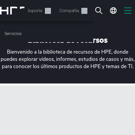
Saltar
al
Servicios
Soporte
Compañía
contenido
principal
Servicios
Biblioteca de recursos
Bienvenido a la biblioteca de recursos de HPE, donde
puedes explorar vídeos, informes, estudios de casos y más,
para conocer los últimos productos de HPE y temas de TI.
En estos momentos, tu
cesta está vacía
Dirígete a la tienda de HPE para encontrar lo
que buscas, configurarlo y realizar el pedido.