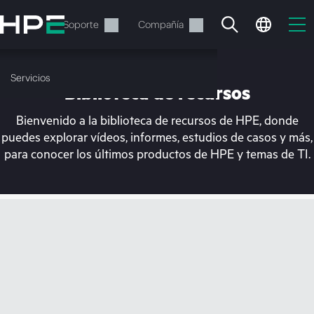
Saltar
al
Servicios
Soporte
Compañía
contenido
principal
Servicios
Biblioteca de recursos
Bienvenido a la biblioteca de recursos de HPE, donde
puedes explorar vídeos, informes, estudios de casos y más,
para conocer los últimos productos de HPE y temas de TI.
En estos momentos, tu
cesta está vacía
Dirígete a la tienda de HPE para encontrar lo
que buscas, configurarlo y realizar el pedido.