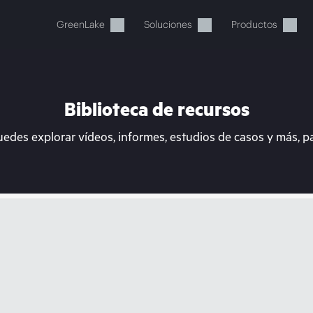
GreenLake
Soluciones
Productos
Biblioteca de recursos
uedes explorar vídeos, informes, estudios de casos y más, p
stos momentos, tu cesta está 
a de HPE para encontrar lo que buscas, configurarlo y
Comprar ahora