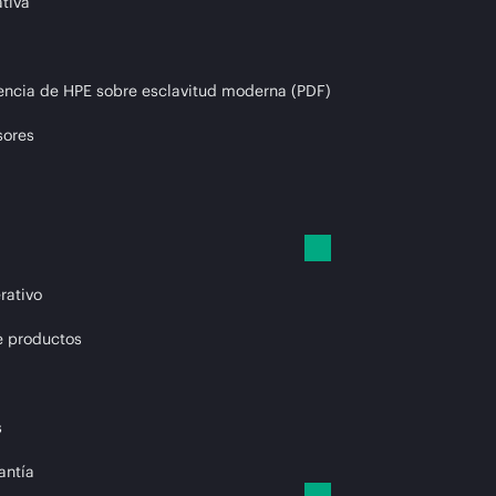
tiva
encia de HPE sobre esclavitud moderna (PDF)
sores
rativo
e productos
s
antía