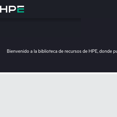
Saltar
al
contenido
principal
Bienvenido a la biblioteca de recursos de HPE, donde p
En e
Dirígete a la tiend