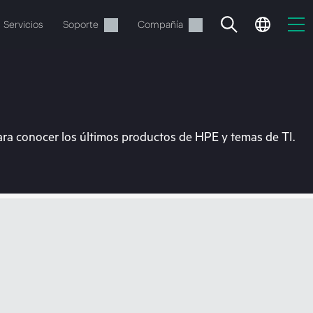
Servicios
Soporte
Compañía
ara conocer los últimos productos de HPE y temas de TI.
vacía
 realizar el pedido.