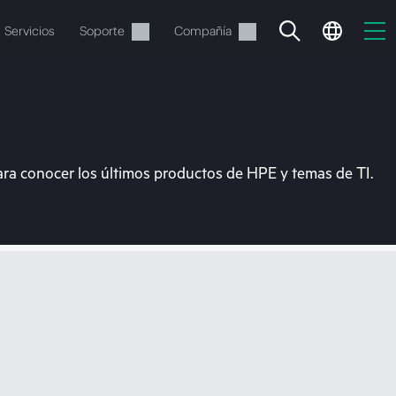
Servicios
Soporte
Compañía
ara conocer los últimos productos de HPE y temas de TI.
vacía
 realizar el pedido.