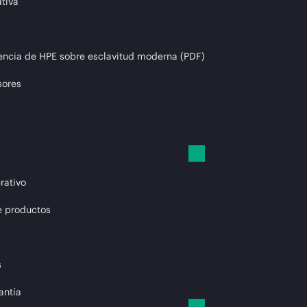
tiva
encia de HPE sobre esclavitud moderna (PDF)
sores
rativo
e productos
s
antía