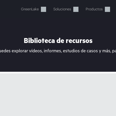
GreenLake
Soluciones
Productos
Biblioteca de recursos
uedes explorar vídeos, informes, estudios de casos y más, p
stos momentos, tu cesta está 
a de HPE para encontrar lo que buscas, configurarlo y
Comprar ahora