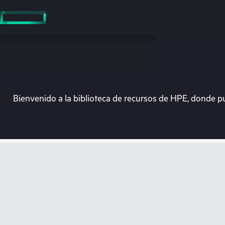
Saltar
al
contenido
principal
Bienvenido a la biblioteca de recursos de HPE, donde p
En e
Dirígete a la tiend