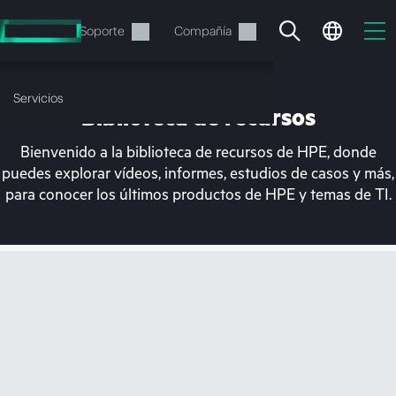
Saltar
al
Servicios
Soporte
Compañía
contenido
principal
Servicios
Biblioteca de recursos
Bienvenido a la biblioteca de recursos de HPE, donde
puedes explorar vídeos, informes, estudios de casos y más,
para conocer los últimos productos de HPE y temas de TI.
En estos momentos, tu
cesta está vacía
Dirígete a la tienda de HPE para encontrar lo
que buscas, configurarlo y realizar el pedido.