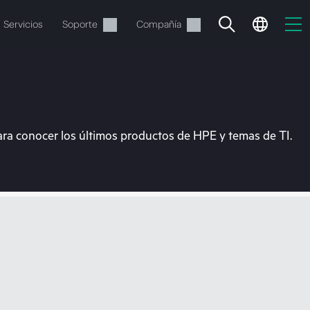
Servicios
Soporte
Compañía
ara conocer los últimos productos de HPE y temas de TI.
vacía
 realizar el pedido.