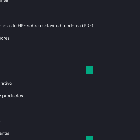
tiva
encia de HPE sobre esclavitud moderna (PDF)
sores
rativo
e productos
s
antía