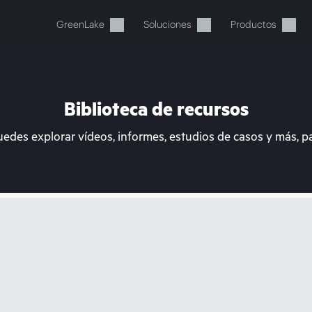
GreenLake
Soluciones
Productos
Biblioteca de recursos
uedes explorar vídeos, informes, estudios de casos y más, p
stos momentos, tu cesta está 
a de HPE para encontrar lo que buscas, configurarlo y
Comprar ahora