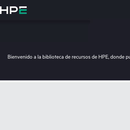
Saltar
al
contenido
principal
Bienvenido a la biblioteca de recursos de HPE, donde p
En e
Dirígete a la tiend