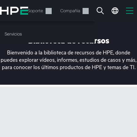
Saltar
al
Servicios
Soporte
Compañía
contenido
principal
Servicios
Biblioteca de recursos
Bienvenido a la biblioteca de recursos de HPE, donde
puedes explorar vídeos, informes, estudios de casos y más,
para conocer los últimos productos de HPE y temas de TI.
En estos momentos, tu
cesta está vacía
Dirígete a la tienda de HPE para encontrar lo
que buscas, configurarlo y realizar el pedido.