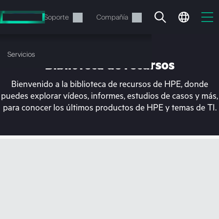
Saltar
al
Servicios
Soporte
Compañía
contenido
principal
Servicios
Biblioteca de recursos
Bienvenido a la biblioteca de recursos de HPE, donde
puedes explorar vídeos, informes, estudios de casos y más,
para conocer los últimos productos de HPE y temas de TI.
En estos momentos, tu
cesta está vacía
Dirígete a la tienda de HPE para encontrar lo
que buscas, configurarlo y realizar el pedido.