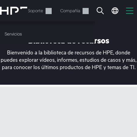
Saltar
al
Servicios
Soporte
Compañía
contenido
principal
Servicios
Biblioteca de recursos
Bienvenido a la biblioteca de recursos de HPE, donde
puedes explorar vídeos, informes, estudios de casos y más,
para conocer los últimos productos de HPE y temas de TI.
En estos momentos, tu
cesta está vacía
Dirígete a la tienda de HPE para encontrar lo
que buscas, configurarlo y realizar el pedido.