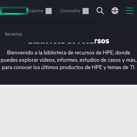
Saltar
al
Servicios
Soporte
Compañía
contenido
principal
Servicios
Biblioteca de recursos
Bienvenido a la biblioteca de recursos de HPE, donde
puedes explorar vídeos, informes, estudios de casos y más,
para conocer los últimos productos de HPE y temas de TI.
En estos momentos, tu
cesta está vacía
Dirígete a la tienda de HPE para encontrar lo
que buscas, configurarlo y realizar el pedido.