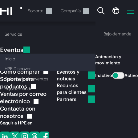
Saltar
al
Servicios
Soporte
Compañía
contenido
principal
Eventos
HPE Discover
Calendario de eventos
Bajo demanda
Servicios
Eventos
Eventos de HPE
2025-ai-house-davos
Animación y
Compañía
Inicio
movimiento
Soporte
HPE
Discover
Cómo
comprar
Eventos y
Inactivo
Activo
Soporte para
noticias
Calendario de
eventos
Recursos
productos
En estos momentos, tu
Bajo
demanda
para clientes
Ventas por correo
cesta está vacía
Partners
electrónico
Contacta con
Dirígete a la tienda de HPE para encontrar lo
nosotros
que buscas, configurarlo y realizar el pedido.
Seguir a HPE en