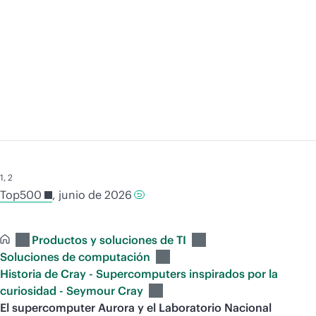
cómo revoluciona las simulaciones, el
aprendizaje automático y la investigación con
un uso intensivo de datos para el diseño de
aeronaves, el tratamiento del cáncer y la
energía sostenible.
1
,
2
Top500
, junio de 2026
Productos y soluciones de TI
Soluciones de computación
Historia de Cray - Supercomputers inspirados por la
curiosidad - Seymour Cray
El supercomputer Aurora y el Laboratorio Nacional