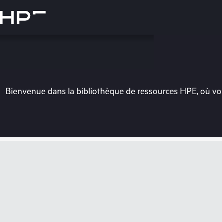
Accéder
au
contenu
principal
Bienvenue dans la bibliothèque de ressources HPE, où vou
Vo
Rendez-vous