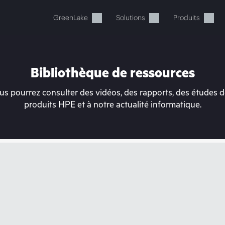
GreenLake
Solutions
Produits
Bibliothèque de ressources
s pourrez consulter des vidéos, des rapports, des études de
produits HPE et à notre actualité informatique.
tre panier est actuellement v
 dans la boutique HPE pour découvrir, configurer e
Acheter maintenant