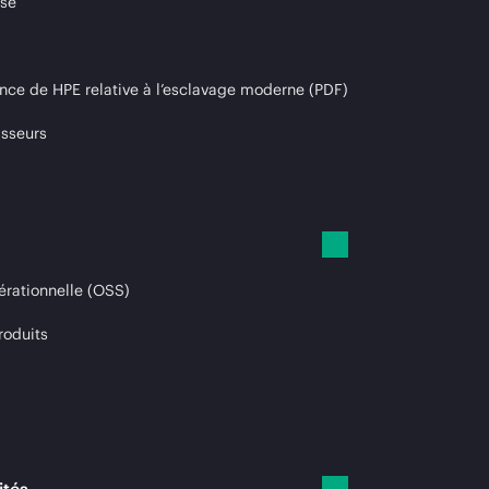
ise
nce de HPE relative à l’esclavage moderne (PDF)
isseurs
érationnelle (OSS)
roduits