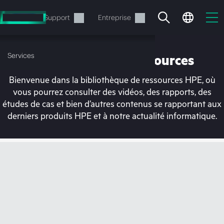
Accéder
au
Services
Support
Entreprise
contenu
principal
Services
Bibliothèque de ressources
Bienvenue dans la bibliothèque de ressources HPE, où
vous pourrez consulter des vidéos, des rapports, des
études de cas et bien d’autres contenus se rapportant aux
derniers produits HPE et à notre actualité informatique.
Votre panier est
actuellement vide
Rendez-vous dans la boutique HPE pour
découvrir, configurer et commander.