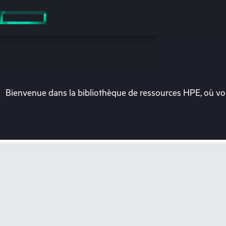
Accéder
au
contenu
principal
Bienvenue dans la bibliothèque de ressources HPE, où vou
Vo
Rendez-vous