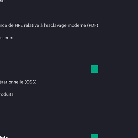
ise
nce de HPE relative à l’esclavage moderne (PDF)
isseurs
érationnelle (OSS)
roduits