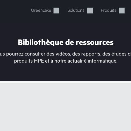
GreenLake
Solutions
Produits
Bibliothèque de ressources
s pourrez consulter des vidéos, des rapports, des études de
produits HPE et à notre actualité informatique.
tre panier est actuellement v
 dans la boutique HPE pour découvrir, configurer e
Acheter maintenant