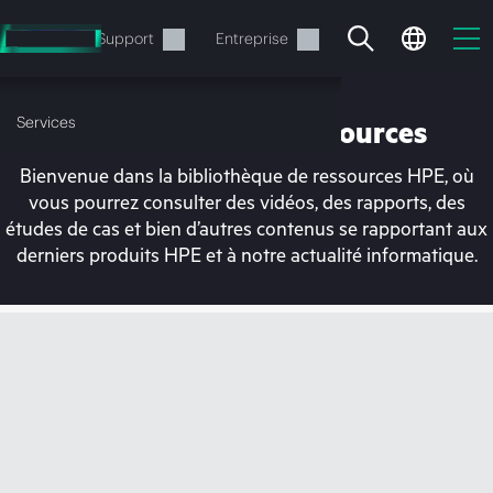
Accéder
au
Services
Support
Entreprise
contenu
principal
Services
Bibliothèque de ressources
Bienvenue dans la bibliothèque de ressources HPE, où
vous pourrez consulter des vidéos, des rapports, des
études de cas et bien d’autres contenus se rapportant aux
derniers produits HPE et à notre actualité informatique.
Votre panier est
actuellement vide
Rendez-vous dans la boutique HPE pour
découvrir, configurer et commander.