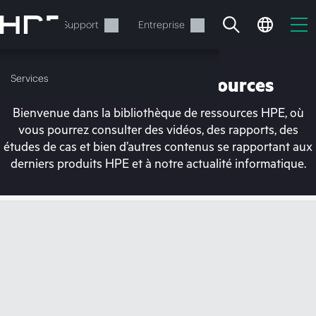
Accéder
au
Services
Support
Entreprise
contenu
principal
Services
Bibliothèque de ressources
Bienvenue dans la bibliothèque de ressources HPE, où
vous pourrez consulter des vidéos, des rapports, des
études de cas et bien d’autres contenus se rapportant aux
derniers produits HPE et à notre actualité informatique.
Votre panier est
actuellement vide
Rendez-vous dans la boutique HPE pour
découvrir, configurer et commander.