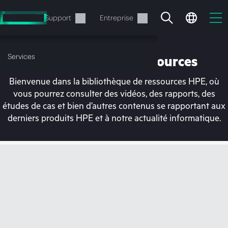
Accéder
au
Services
Support
Entreprise
contenu
principal
Services
Bibliothèque de ressources
Bienvenue dans la bibliothèque de ressources HPE, où
vous pourrez consulter des vidéos, des rapports, des
études de cas et bien d’autres contenus se rapportant aux
derniers produits HPE et à notre actualité informatique.
Votre panier est
actuellement vide
Rendez-vous dans la boutique HPE pour
découvrir, configurer et commander.