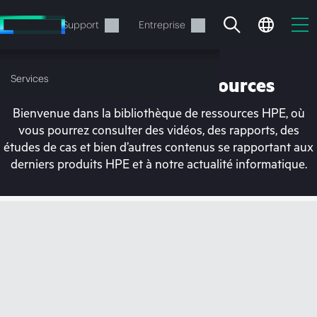
Accéder
au
Services
Support
Entreprise
contenu
principal
Services
Bibliothèque de ressources
Bienvenue dans la bibliothèque de ressources HPE, où
vous pourrez consulter des vidéos, des rapports, des
études de cas et bien d’autres contenus se rapportant aux
derniers produits HPE et à notre actualité informatique.
Votre panier est
actuellement vide
Rendez-vous dans la boutique HPE pour
découvrir, configurer et commander.