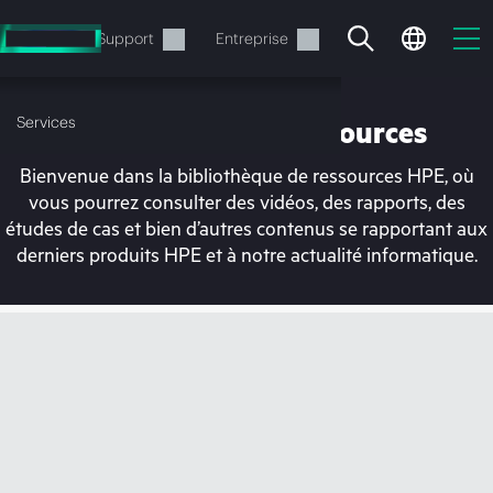
Accéder
au
Services
Support
Entreprise
contenu
principal
Services
Bibliothèque de ressources
Bienvenue dans la bibliothèque de ressources HPE, où
vous pourrez consulter des vidéos, des rapports, des
études de cas et bien d’autres contenus se rapportant aux
derniers produits HPE et à notre actualité informatique.
Votre panier est
actuellement vide
Rendez-vous dans la boutique HPE pour
découvrir, configurer et commander.