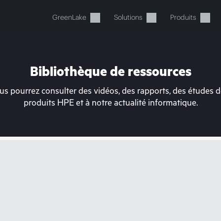
GreenLake
Solutions
Produits
Bibliothèque de ressources
s pourrez consulter des vidéos, des rapports, des études de
produits HPE et à notre actualité informatique.
tre panier est actuellement v
 dans la boutique HPE pour découvrir, configurer e
Acheter maintenant