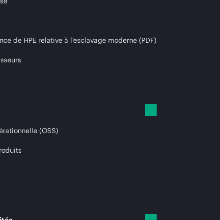
ise
nce de HPE relative à l’esclavage moderne (PDF)
isseurs
érationnelle (OSS)
roduits