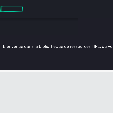
Accéder
au
contenu
principal
Bienvenue dans la bibliothèque de ressources HPE, où vou
Vo
Rendez-vous