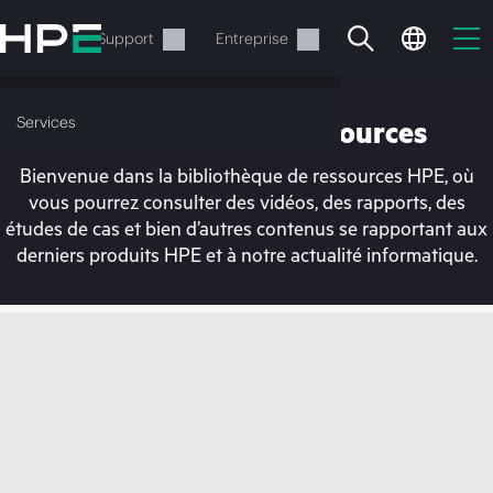
Accéder
au
Services
Support
Entreprise
contenu
principal
Services
Bibliothèque de ressources
Bienvenue dans la bibliothèque de ressources HPE, où
vous pourrez consulter des vidéos, des rapports, des
études de cas et bien d’autres contenus se rapportant aux
derniers produits HPE et à notre actualité informatique.
Votre panier est
actuellement vide
Rendez-vous dans la boutique HPE pour
découvrir, configurer et commander.