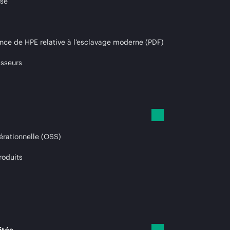
ise
nce de HPE relative à l’esclavage moderne (PDF)
isseurs
érationnelle (OSS)
roduits