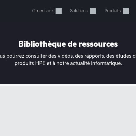
GreenLake
Solutions
Produits
Bibliothèque de ressources
s pourrez consulter des vidéos, des rapports, des études de
produits HPE et à notre actualité informatique.
tre panier est actuellement v
 dans la boutique HPE pour découvrir, configurer e
Acheter maintenant