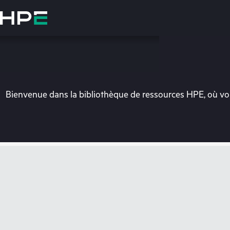
Accéder
au
contenu
principal
Bienvenue dans la bibliothèque de ressources HPE, où vou
Vo
Rendez-vous