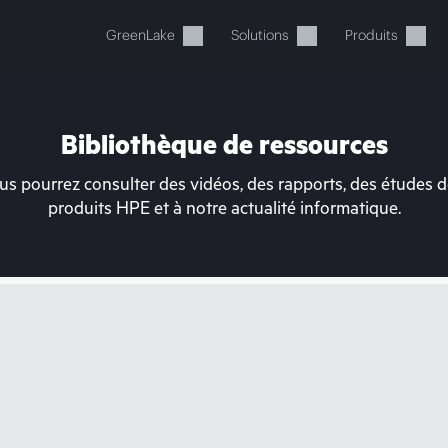
GreenLake
Solutions
Produits
Bibliothèque de ressources
s pourrez consulter des vidéos, des rapports, des études de
produits HPE et à notre actualité informatique.
tre panier est actuellement v
 dans la boutique HPE pour découvrir, configurer e
Acheter maintenant