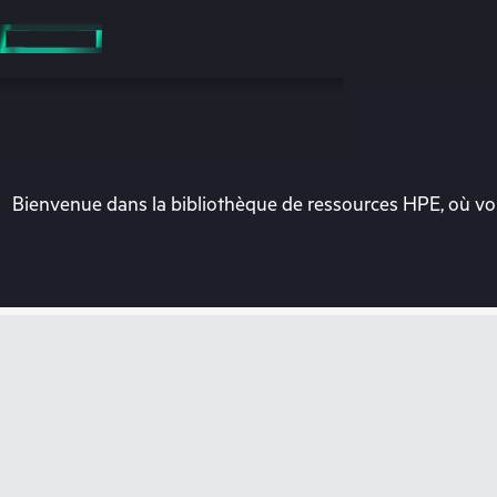
Accéder
au
contenu
principal
Bienvenue dans la bibliothèque de ressources HPE, où vou
Vo
Rendez-vous