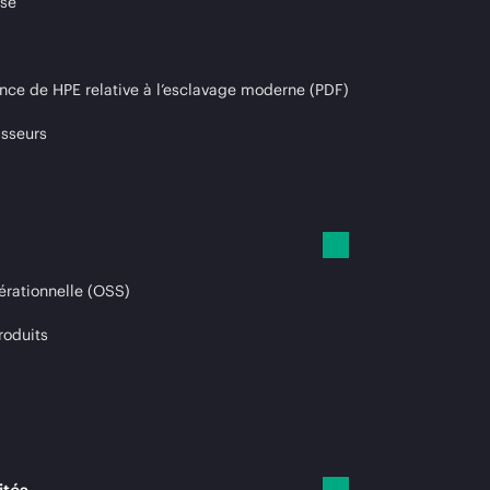
ise
nce de HPE relative à l’esclavage moderne (PDF)
isseurs
érationnelle (OSS)
roduits